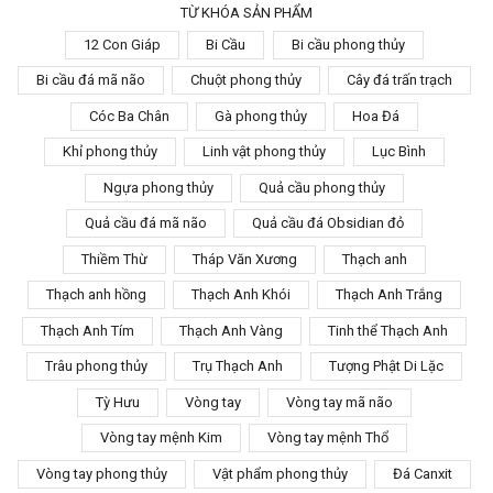
TỪ KHÓA SẢN PHẨM
12 Con Giáp
Bi Cầu
Bi cầu phong thủy
Bi cầu đá mã não
Chuột phong thủy
Cây đá trấn trạch
Cóc Ba Chân
Gà phong thủy
Hoa Đá
Khỉ phong thủy
Linh vật phong thủy
Lục Bình
Ngựa phong thủy
Quả cầu phong thủy
Quả cầu đá mã não
Quả cầu đá Obsidian đỏ
Thiềm Thừ
Tháp Văn Xương
Thạch anh
Thạch anh hồng
Thạch Anh Khói
Thạch Anh Trắng
Thạch Anh Tím
Thạch Anh Vàng
Tinh thể Thạch Anh
Trâu phong thủy
Trụ Thạch Anh
Tượng Phật Di Lặc
Tỳ Hưu
Vòng tay
Vòng tay mã não
Vòng tay mệnh Kim
Vòng tay mệnh Thổ
Vòng tay phong thủy
Vật phẩm phong thủy
Đá Canxit