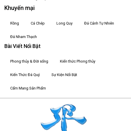
Khuyến mại
Rồng
Cá Chép
Long Quy
Đá Cảnh Tự Nhiên
Đá Nham Thạch
Bài Viết Nổi Bật
Phong thủy & Đời sống
Kiến thức Phong thủy
Kiến Thức Đá Quý
Sự Kiện Nổi Bật
Cẩm Mang Sản Phẩm