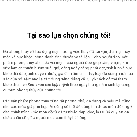
Tại sao lựa chọn chúng tôi!
Đá phong thủy với tác dụng mạnh trong việc thay đổi tài vận, đem lại may
mắn và sức khỏe, công danh, tình duyên và tài lộc,… cho người đeo. Vật
phẩm phong thủy phù hợp với mệnh của người đeo giúp tăng vượng khí,
việc làm ăn thuận buồm xuôi gió, càng ngày càng phát đạt, tinh lực và sức
khỏe dồi dào, tình duyên như ý, gia đình ấm êm… Tùy loại đá cũng như màu
sắc của nó sẽ mang lại tác dụng riêng đáng kể. Quý khách có thể tham
khảo thêm về
Xem màu sắc hợp mệnh
theo ngày tháng năm sinh tại công
cụ xem phong thủy của chúng tôi.
Các sản phẩm phong thủy cũng rất phong phú, đa dạng về mẫu mã cũng
như các mức giá phù hợp. Ai cũng có thể dễ dàng tìm được món đồ ưng ý
cho chính mình. Các món đồ từ đá tự nhiên đẹp, độc, lạ tại Đá quý An An
chắc chắn sẽ giúp người mua cảm thấy hài lòng.