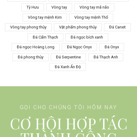
Tỳ Hưu
Vòng tay
Vòng tay mã não
Vòng tay mệnh Kim
Vòng tay mệnh Thổ
Vòng tay phong thủy
Vật phẩm phong thủy
Đá Canxit
Đá Cẩm Thạch
Đá ngọc bích xanh
Đá ngọc Hoàng Long
Đá Ngọc Onyx
Đá Onyx
Đá phong thủy
Đá Serpentine
Đá Thạch Anh
Đá Xanh Ấn Độ
GỌI CHO CHÚNG TÔI HÔM NAY
CƠ HỘI HỢP TÁC