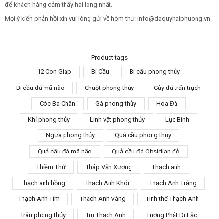
để khách hàng cảm thấy hài lòng nhất.
Mọi ý kiến phản hồi xin vui lòng gửi về hòm thư: info@daquyhaiphuong.vn
Product tags
12 Con Giáp
Bi Cầu
Bi cầu phong thủy
Bi cầu đá mã não
Chuột phong thủy
Cây đá trấn trạch
Cóc Ba Chân
Gà phong thủy
Hoa Đá
Khỉ phong thủy
Linh vật phong thủy
Lục Bình
Ngựa phong thủy
Quả cầu phong thủy
Quả cầu đá mã não
Quả cầu đá Obsidian đỏ
Thiềm Thừ
Tháp Văn Xương
Thạch anh
Thạch anh hồng
Thạch Anh Khói
Thạch Anh Trắng
Thạch Anh Tím
Thạch Anh Vàng
Tinh thể Thạch Anh
Trâu phong thủy
Trụ Thạch Anh
Tượng Phật Di Lặc