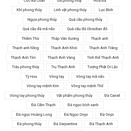
Cóc Ba Chân
Gà phong thủy
Hoa Đá
Khỉ phong thủy
Linh vật phong thủy
Lục Bình
Ngựa phong thủy
Quả cầu phong thủy
Quả cầu đá mã não
Quả cầu đá Obsidian đỏ
Thiềm Thừ
Tháp Văn Xương
Thạch anh
Thạch anh hồng
Thạch Anh Khói
Thạch Anh Trắng
Thạch Anh Tím
Thạch Anh Vàng
Tinh thể Thạch Anh
Trâu phong thủy
Trụ Thạch Anh
Tượng Phật Di Lặc
Tỳ Hưu
Vòng tay
Vòng tay mã não
Vòng tay mệnh Kim
Vòng tay mệnh Thổ
Vòng tay phong thủy
Vật phẩm phong thủy
Đá Canxit
Đá Cẩm Thạch
Đá ngọc bích xanh
Đá ngọc Hoàng Long
Đá Ngọc Onyx
Đá Onyx
Đá phong thủy
Đá Serpentine
Đá Thạch Anh