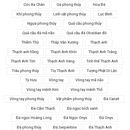
Cóc Ba Chân
Gà phong thủy
Hoa Đá
Khỉ phong thủy
Linh vật phong thủy
Lục Bình
Ngựa phong thủy
Quả cầu phong thủy
Quả cầu đá mã não
Quả cầu đá Obsidian đỏ
Thiềm Thừ
Tháp Văn Xương
Thạch anh
Thạch anh hồng
Thạch Anh Khói
Thạch Anh Trắng
Thạch Anh Tím
Thạch Anh Vàng
Tinh thể Thạch Anh
Trâu phong thủy
Trụ Thạch Anh
Tượng Phật Di Lặc
Tỳ Hưu
Vòng tay
Vòng tay mã não
Vòng tay mệnh Kim
Vòng tay mệnh Thổ
Vòng tay phong thủy
Vật phẩm phong thủy
Đá Canxit
Đá Cẩm Thạch
Đá ngọc bích xanh
Đá ngọc Hoàng Long
Đá Ngọc Onyx
Đá Onyx
Đá phong thủy
Đá Serpentine
Đá Thạch Anh