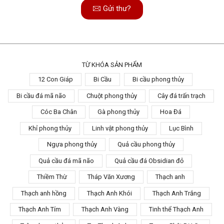
Gửi thư?
TỪ KHÓA SẢN PHẨM
12 Con Giáp
Bi Cầu
Bi cầu phong thủy
Bi cầu đá mã não
Chuột phong thủy
Cây đá trấn trạch
Cóc Ba Chân
Gà phong thủy
Hoa Đá
Khỉ phong thủy
Linh vật phong thủy
Lục Bình
Ngựa phong thủy
Quả cầu phong thủy
Quả cầu đá mã não
Quả cầu đá Obsidian đỏ
Thiềm Thừ
Tháp Văn Xương
Thạch anh
Thạch anh hồng
Thạch Anh Khói
Thạch Anh Trắng
Thạch Anh Tím
Thạch Anh Vàng
Tinh thể Thạch Anh