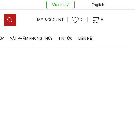
Mua ngay!
English
MY ACCOUNT
0
0
ỦY
VẬT PHẨM PHONG THỦY
TIN TỨC
LIÊN HỆ