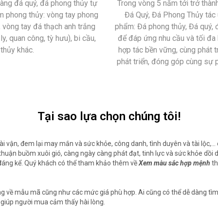
àng đá quý, đá phong thủy tự
Trong vòng 5 năm tới trở thà
ẩm phong thủy: vòng tay phong
Đá Quý, Đá Phong Thủy tác u
i, vòng tay đá thạch anh trắng
phẩm: Đá phong thủy, Đá quý, đ
y, quan công, tỳ hưu), bi cầu,
để đáp ứng nhu cầu và tối đa h
thủy khác.
hợp tác bền vững, cùng phát tr
phát triển, đóng góp cùng sự 
Tại sao lựa chọn chúng tôi!
tài vận, đem lại may mắn và sức khỏe, công danh, tình duyên và tài lộc,
huận buồm xuôi gió, càng ngày càng phát đạt, tinh lực và sức khỏe dồi d
 đáng kể. Quý khách có thể tham khảo thêm về
Xem màu sắc hợp mệnh
th
g về mẫu mã cũng như các mức giá phù hợp. Ai cũng có thể dễ dàng tì
ẽ giúp người mua cảm thấy hài lòng.