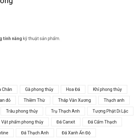
ương
g tính năng
kỹ thuật sản phẩm.
a Chân
Gà phong thủy
Hoa Đá
Khỉ phong thủy
ian đỏ
Thiềm Thừ
Tháp Văn Xương
Thạch anh
Trâu phong thủy
Trụ Thạch Anh
Tượng Phật Di Lặc
Vật phẩm phong thủy
Đá Canxit
Đá Cẩm Thạch
tine
Đá Thạch Anh
Đá Xanh Ấn Độ