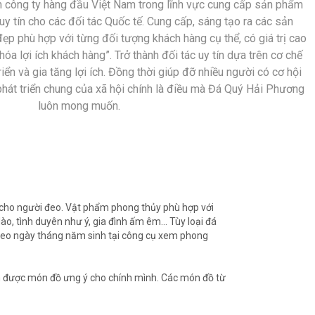
nh công ty hàng đầu Việt Nam trong lĩnh vực cung cấp sản phẩm
y tín cho các đối tác Quốc tế. Cung cấp, sáng tạo ra các sản
ẹp phù hợp với từng đối tượng khách hàng cụ thể, có giá trị cao
óa lợi ích khách hàng”. Trở thành đối tác uy tín dựa trên cơ chế
iển và gia tăng lợi ích. Đồng thời giúp đỡ nhiều người có cơ hội
phát triển chung của xã hội chính là điều mà Đá Quý Hải Phương
luôn mong muốn.
… cho người đeo. Vật phẩm phong thủy phù hợp với
ào, tình duyên như ý, gia đình ấm êm… Tùy loại đá
eo ngày tháng năm sinh tại công cụ xem phong
m được món đồ ưng ý cho chính mình. Các món đồ từ