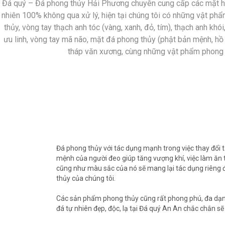
Đá quý – Đá phong thủy Hải Phương chuyên cung cấp các mặt h
nhiên 100% không qua xử lý, hiện tại chúng tôi có những vật ph
thủy, vòng tay thạch anh tóc (vàng, xanh, đỏ, tím), thạch anh khó
ưu linh, vòng tay mã não, mặt đá phong thủy (phật bản mệnh, hồ l
tháp văn xương, cùng những vật phẩm phong 
Đá phong thủy với tác dụng mạnh trong việc thay đổi 
mệnh của người đeo giúp tăng vượng khí, việc làm ăn t
cũng như màu sắc của nó sẽ mang lại tác dụng riêng
thủy của chúng tôi.
Các sản phẩm phong thủy cũng rất phong phú, đa dạn
đá tự nhiên đẹp, độc, lạ tại Đá quý An An chắc chắn s