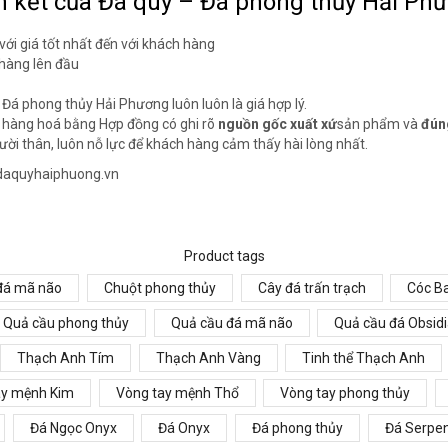
 kết của Đá quý – Đá phong thủy Hải Ph
ới giá tốt nhất đến với khách hàng
 hàng lên đầu
Đá phong thủy Hải Phương luôn luôn là giá hợp lý.
g hàng hoá bằng Hợp đồng có ghi rõ
nguồn gốc xuất xứ
sản phẩm và
đún
ười thân, luôn nỗ lực để khách hàng cảm thấy hài lòng nhất.
o@daquyhaiphuong.vn
Product tags
 đá mã não
Chuột phong thủy
Cây đá trấn trạch
Cóc B
Quả cầu phong thủy
Quả cầu đá mã não
Quả cầu đá Obsid
Thạch Anh Tím
Thạch Anh Vàng
Tinh thể Thạch Anh
ay mệnh Kim
Vòng tay mệnh Thổ
Vòng tay phong thủy
Đá Ngọc Onyx
Đá Onyx
Đá phong thủy
Đá Serpen