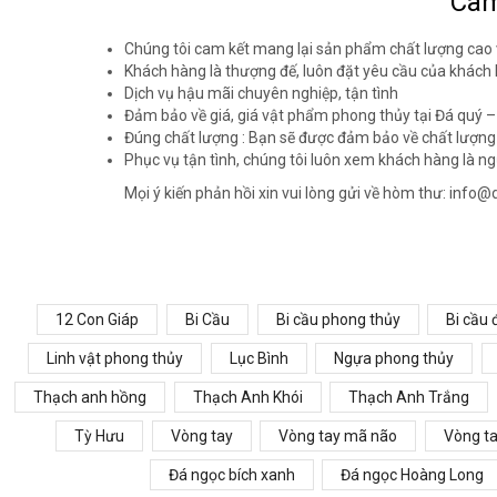
Cam
Chúng tôi cam kết mang lại sản phẩm chất lượng cao v
Khách hàng là thượng đế, luôn đặt yêu cầu của khách
Dịch vụ hậu mãi chuyên nghiệp, tận tình
Đảm bảo về giá, giá vật phẩm phong thủy tại Đá quý – 
Đúng chất lượng : Bạn sẽ được đảm bảo về chất lượn
Phục vụ tận tình, chúng tôi luôn xem khách hàng là ng
Mọi ý kiến phản hồi xin vui lòng gửi về hòm thư: inf
12 Con Giáp
Bi Cầu
Bi cầu phong thủy
Bi cầu
Linh vật phong thủy
Lục Bình
Ngựa phong thủy
Thạch anh hồng
Thạch Anh Khói
Thạch Anh Trắng
Tỳ Hưu
Vòng tay
Vòng tay mã não
Vòng t
Đá ngọc bích xanh
Đá ngọc Hoàng Long