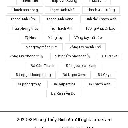
Thiềm Thừ
Tháp Văn Xương
Thạch anh
Thạch anh hồng
Thạch Anh Khói
Thạch Anh Trắng
Thạch Anh Tím
Thạch Anh Vàng
Tinh thể Thạch Anh
Trâu phong thủy
Trụ Thạch Anh
Tượng Phật Di Lặc
Tỳ Hưu
Vòng tay
Vòng tay mã não
Vòng tay mệnh Kim
Vòng tay mệnh Thổ
Vòng tay phong thủy
Vật phẩm phong thủy
Đá Canxit
Đá Cẩm Thạch
Đá ngọc bích xanh
Đá ngọc Hoàng Long
Đá Ngọc Onyx
Đá Onyx
Đá phong thủy
Đá Serpentine
Đá Thạch Anh
Đá Xanh Ấn Độ
2020 © Phong Thủy Bình An. All rights reserved