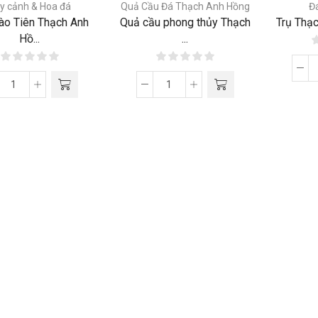
y cảnh & Hoa đá
Quả Cầu Đá Thạch Anh Hồng
Đ
ào Tiên Thạch Anh
Quả cầu phong thủy Thạch
Trụ Thạ
Hồ...
...