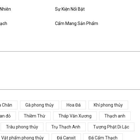
 Nhiên
Sự Kiện Nổi Bật
hạch
Cẩm Mang Sản Phẩm
a Chân
Gà phong thủy
Hoa Đá
Khỉ phong thủy
ian đỏ
Thiềm Thừ
Tháp Văn Xương
Thạch anh
Trâu phong thủy
Trụ Thạch Anh
Tượng Phật Di Lặc
Vật phẩm phong thủy
Đá Canxit
Đá Cẩm Thạch