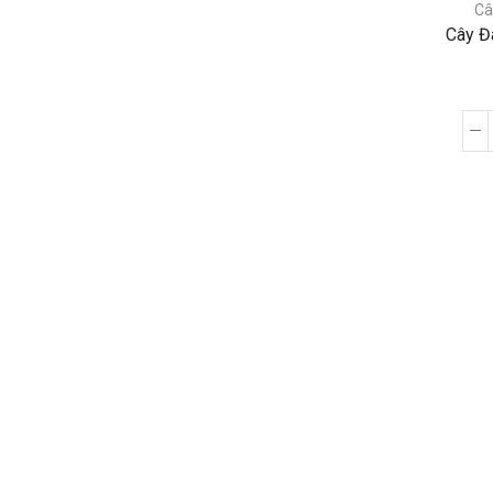
Câ
Cây Đ