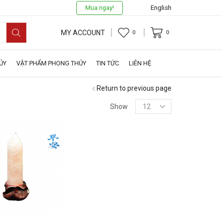
Mua ngay!
English
MY ACCOUNT
0
0
ỦY
VẬT PHẨM PHONG THỦY
TIN TỨC
LIÊN HỆ
Return to previous page
Show