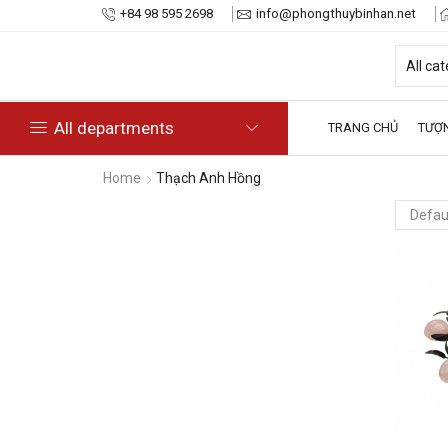
+84 98 595 2698
info@phongthuybinhan.net
All departments
TRANG CHỦ
TƯỢ
Home
Thạch Anh Hồng