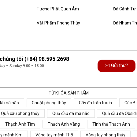
Tượng Phật Quan Âm
Đá Cảnh Tự
Vật Phẩm Phong Thủy
Đá Nham T
 chúng tôi (+84) 98.595.2698
Gửi thư?
rday – Sunday 9:00 – 18:00
TỪ KHÓA SẢN PHẨM
 đá mã não
Chuột phong thủy
Cây đá trấn trạch
Cóc B
Quả cầu phong thủy
Quả cầu đá mã não
Quả cầu đá Obsid
Thạch Anh Tím
Thạch Anh Vàng
Tinh thể Thạch Anh
ay mệnh Kim
Vòng tay mệnh Thổ
Vòng tay phong thủy