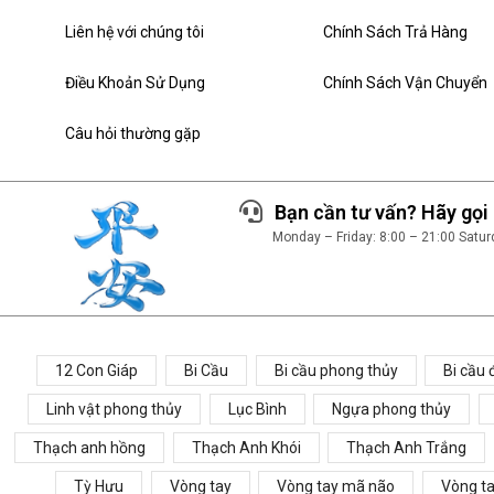
Liên hệ với chúng tôi
Chính Sách Trả Hàng
Điều Khoản Sử Dụng
Chính Sách Vận Chuyển
Câu hỏi thường gặp
Bạn cần tư vấn? Hãy gọi
Monday – Friday: 8:00 – 21:00 Satu
12 Con Giáp
Bi Cầu
Bi cầu phong thủy
Bi cầu
Linh vật phong thủy
Lục Bình
Ngựa phong thủy
Thạch anh hồng
Thạch Anh Khói
Thạch Anh Trắng
Tỳ Hưu
Vòng tay
Vòng tay mã não
Vòng t