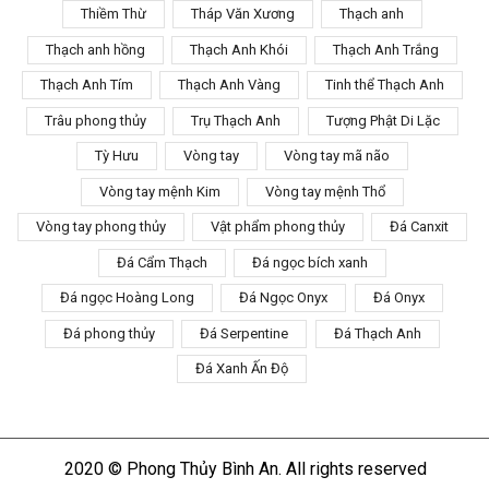
Thiềm Thừ
Tháp Văn Xương
Thạch anh
Thạch anh hồng
Thạch Anh Khói
Thạch Anh Trắng
Thạch Anh Tím
Thạch Anh Vàng
Tinh thể Thạch Anh
Trâu phong thủy
Trụ Thạch Anh
Tượng Phật Di Lặc
Tỳ Hưu
Vòng tay
Vòng tay mã não
Vòng tay mệnh Kim
Vòng tay mệnh Thổ
Vòng tay phong thủy
Vật phẩm phong thủy
Đá Canxit
Đá Cẩm Thạch
Đá ngọc bích xanh
Đá ngọc Hoàng Long
Đá Ngọc Onyx
Đá Onyx
Đá phong thủy
Đá Serpentine
Đá Thạch Anh
Đá Xanh Ấn Độ
2020 © Phong Thủy Bình An. All rights reserved