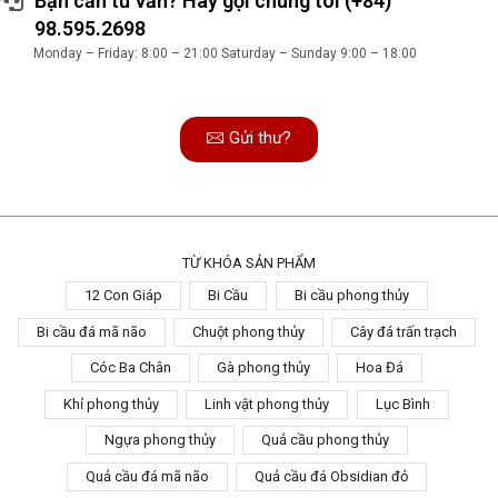
Bạn cần tư vấn? Hãy gọi chúng tôi (+84)
98.595.2698
Monday – Friday: 8:00 – 21:00 Saturday – Sunday 9:00 – 18:00
Gửi thư?
TỪ KHÓA SẢN PHẨM
12 Con Giáp
Bi Cầu
Bi cầu phong thủy
Bi cầu đá mã não
Chuột phong thủy
Cây đá trấn trạch
Cóc Ba Chân
Gà phong thủy
Hoa Đá
Khỉ phong thủy
Linh vật phong thủy
Lục Bình
Ngựa phong thủy
Quả cầu phong thủy
Quả cầu đá mã não
Quả cầu đá Obsidian đỏ