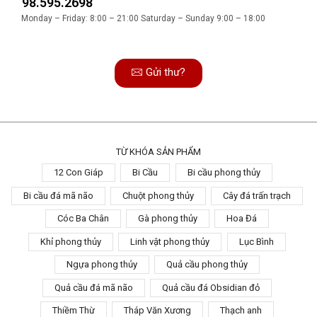
98.595.2698
Monday – Friday: 8:00 – 21:00 Saturday – Sunday 9:00 – 18:00
Gửi thư?
TỪ KHÓA SẢN PHẨM
12 Con Giáp
Bi Cầu
Bi cầu phong thủy
Bi cầu đá mã não
Chuột phong thủy
Cây đá trấn trạch
Cóc Ba Chân
Gà phong thủy
Hoa Đá
Khỉ phong thủy
Linh vật phong thủy
Lục Bình
Ngựa phong thủy
Quả cầu phong thủy
Quả cầu đá mã não
Quả cầu đá Obsidian đỏ
Thiềm Thừ
Tháp Văn Xương
Thạch anh