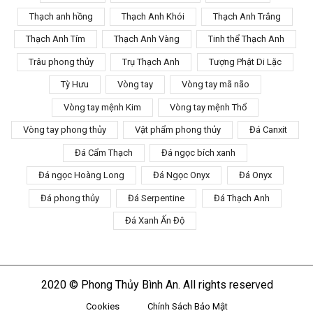
Thạch anh hồng
Thạch Anh Khói
Thạch Anh Trắng
Thạch Anh Tím
Thạch Anh Vàng
Tinh thể Thạch Anh
Trâu phong thủy
Trụ Thạch Anh
Tượng Phật Di Lặc
Tỳ Hưu
Vòng tay
Vòng tay mã não
Vòng tay mệnh Kim
Vòng tay mệnh Thổ
Vòng tay phong thủy
Vật phẩm phong thủy
Đá Canxit
Đá Cẩm Thạch
Đá ngọc bích xanh
Đá ngọc Hoàng Long
Đá Ngọc Onyx
Đá Onyx
Đá phong thủy
Đá Serpentine
Đá Thạch Anh
Đá Xanh Ấn Độ
2020 © Phong Thủy Bình An. All rights reserved
Cookies
Chính Sách Bảo Mật