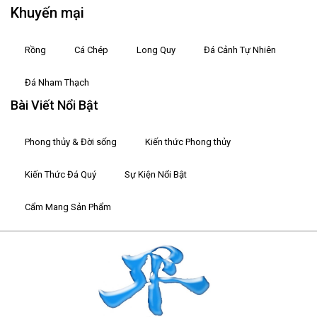
Khuyến mại
Rồng
Cá Chép
Long Quy
Đá Cảnh Tự Nhiên
Đá Nham Thạch
Bài Viết Nổi Bật
Phong thủy & Đời sống
Kiến thức Phong thủy
Kiến Thức Đá Quý
Sự Kiện Nổi Bật
Cẩm Mang Sản Phẩm