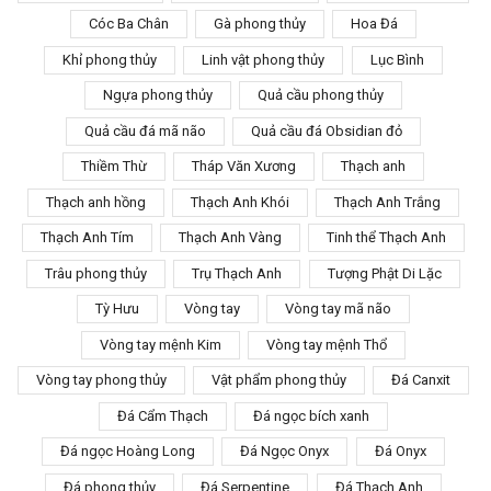
Cóc Ba Chân
Gà phong thủy
Hoa Đá
Khỉ phong thủy
Linh vật phong thủy
Lục Bình
Ngựa phong thủy
Quả cầu phong thủy
Quả cầu đá mã não
Quả cầu đá Obsidian đỏ
Thiềm Thừ
Tháp Văn Xương
Thạch anh
Thạch anh hồng
Thạch Anh Khói
Thạch Anh Trắng
Thạch Anh Tím
Thạch Anh Vàng
Tinh thể Thạch Anh
Trâu phong thủy
Trụ Thạch Anh
Tượng Phật Di Lặc
Tỳ Hưu
Vòng tay
Vòng tay mã não
Vòng tay mệnh Kim
Vòng tay mệnh Thổ
Vòng tay phong thủy
Vật phẩm phong thủy
Đá Canxit
Đá Cẩm Thạch
Đá ngọc bích xanh
Đá ngọc Hoàng Long
Đá Ngọc Onyx
Đá Onyx
Đá phong thủy
Đá Serpentine
Đá Thạch Anh